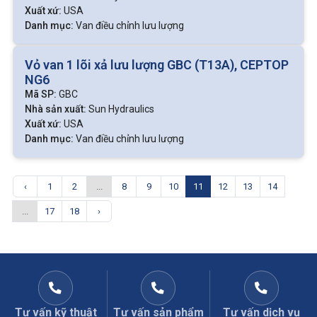
Xuất xứ:
USA
Danh mục:
Van điều chỉnh lưu lượng
Vỏ van 1 lõi xả lưu lượng GBC (T13A), CEPTOP
NG6
Mã SP:
GBC
Nhà sản xuất:
Sun Hydraulics
Xuất xứ:
USA
Danh mục:
Van điều chỉnh lưu lượng
‹
1
2
...
8
9
10
11
12
13
14
...
17
18
›
Tư vấn kỹ thuật
Tư vấn sản phẩm
Tư vấn dịch vụ