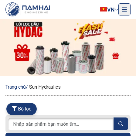
VN
Trang chủ
Sun Hydraulics
Bộ lọc