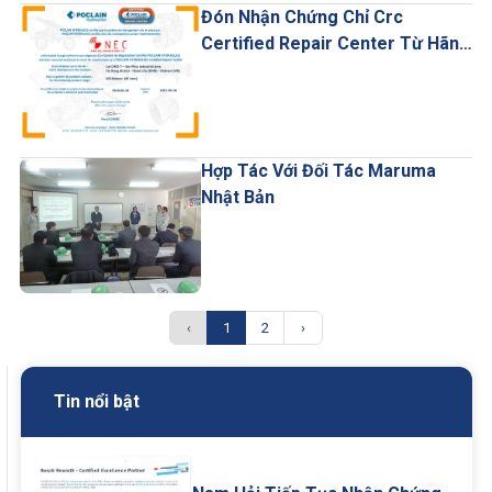
Đón Nhận Chứng Chỉ Crc
Certified Repair Center Từ Hãng
Poclain
Hợp Tác Với Đối Tác Maruma
Nhật Bản
‹
1
2
›
Tin nổi bật