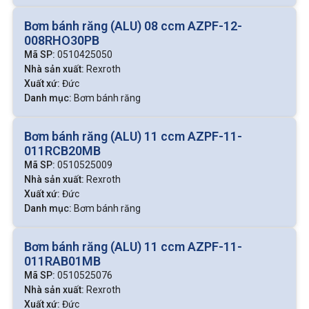
được áp suất từ 100–250 bar.
Bơm bánh răng (ALU) 08 ccm AZPF-12-
008RHO30PB
Với ưu điểm nhỏ gọn, giá thành rẻ, dễ bảo trì, hoạt động ổn
Mã SP:
0510425050
định, bơm bánh răng thường được sử dụng phổ biến hơn
Nhà sản xuất:
Rexroth
trong các hệ thống có áp suất trung bình và lưu lượng cố
Xuất xứ:
Đức
định.
Danh mục:
Bơm bánh răng
Cấu tạo và nguyên lý hoạt động
Bơm bánh răng (ALU) 11 ccm AZPF-11-
011RCB20MB
Cấu tạo bơm bánh răng
Mã SP:
0510525009
Nhà sản xuất:
Rexroth
Bơm bánh răng cấu tạo khá đơn giản và nhỏ gọn, gồm các
Xuất xứ:
Đức
bộ phận chính:
Danh mục:
Bơm bánh răng
Hai bánh răng chủ động và bị động: Là thành phần tạo
Bơm bánh răng (ALU) 11 ccm AZPF-11-
chuyển động hút và đẩy dầu.
011RAB01MB
Vỏ bơm: Chứa toàn bộ cụm bánh răng, chịu áp suất và
Mã SP:
0510525076
bảo vệ hệ thống.
Nhà sản xuất:
Rexroth
Trục bơm: Nối với động cơ hoặc motor thủy lực, truyền
Xuất xứ:
Đức