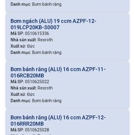
mô-men quay cho bánh răng.
Danh mục:
Bơm bánh răng
Bạc đỡ và phớt làm kín: Giúp giảm ma sát, ngăn rò rỉ
dầu.
Bơm ngách (ALU) 19 ccm AZPF-12-
Cửa hút – cửa xả: Dẫn dầu vào và ra khỏi khoang bơm.
019LCP20KB-S0007
Mã SP:
0510615336
Nguyên lý hoạt động của bơm bánh răng
Nhà sản xuất:
Rexroth
Xuất xứ:
Đức
Khi trục bơm quay, bánh răng chủ động kéo bánh răng bị
Danh mục:
Bơm bánh răng
động quay ngược chiều. Khi các răng tách nhau ra ở phía
cửa hút, thể tích tăng tạo ra vùng chân không hút dầu vào.
Bơm bánh răng (ALU) 16 ccm AZPF-11-
Sau đó, dầu được chuyển theo khe răng đến phía cửa xả,
016RCB20MB
nơi các răng khớp lại với nhau, ép dầu ra ngoài với áp suất
Mã SP:
0510625022
cao.
Nhà sản xuất:
Rexroth
Xuất xứ:
Đức
Quá trình này diễn ra liên tục trong mỗi vòng quay, tạo thành
Danh mục:
Bơm bánh răng
dòng dầu đều và áp suất ổn định.
Nguyên lý đơn giản, ít chi tiết chuyển động giúp bơm bánh
Bơm bánh răng (ALU) 16 ccm AZPF-12-
răng có độ bền cao.
016RRR20MB
Mã SP:
0510625028