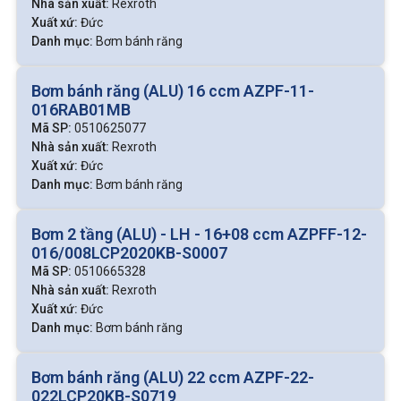
Nhà sản xuất:
Rexroth
Các loại bơm bánh răng
Xuất xứ:
Đức
Danh mục:
Bơm bánh răng
Bơm bánh răng ăn khớp ngoài (External Gear
Pump)
Bơm bánh răng (ALU) 16 ccm AZPF-11-
- Cấu tạo:
Gồm hai bánh răng có răng ăn khớp ngoài, một
016RAB01MB
bánh răng chủ động gắn với trục bơm và một bánh răng bị
Mã SP:
0510625077
động quay theo nhờ lực truyền từ bánh răng chủ động. Hai
Nhà sản xuất:
Rexroth
bánh răng được đặt trong vỏ bơm kín, chia thành vùng hút
Xuất xứ:
Đức
và vùng xả dầu.
Danh mục:
Bơm bánh răng
- Áp suất:
Hoạt động ổn định trong dải áp suất từ 150 đến
Bơm 2 tầng (ALU) - LH - 16+08 ccm AZPFF-12-
250 bar, hiệu suất thể tích đạt khoảng 85–90%. Lưu lượng
016/008LCP2020KB-S0007
bơm đa dạng, từ vài đến hàng trăm lít/phút, đáp ứng tốt
Mã SP:
0510665328
nhiều quy mô hệ thống.
Nhà sản xuất:
Rexroth
Xuất xứ:
Đức
- Độ ồn:
Ồn hơn bơm ăn khớp trong
Danh mục:
Bơm bánh răng
- Ưu điểm:
Bơm bánh răng (ALU) 22 ccm AZPF-22-
Cấu tạo đơn giản, dễ chế tạo và bảo trì.
022LCP20KB-S0719