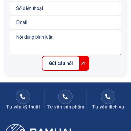
hàng được đảm bảo:
Sản phẩm nhập khẩu chính hãng Bosch Rexroth,
đầy đủ chứng từ CO, CQ
Hỗ trợ tư vấn kỹ thuật chuyên sâu bởi đội ngũ kỹ
sư nhiều năm kinh nghiệm, lựa chọn đúng model
theo ứng dụng thực tế của hệ thống
Hỗ trợ lắp đặt tận nơi, đảm bảo vận hành ổn định
Bảo hành nhanh, xử lý sự cố kịp thời
Gửi câu hỏi
Cam kết hỗ trợ kỹ thuật trọn đời sản phẩm
Để được tư vấn đúng mã đúng size phù hợp, Quý
khách vui lòng để lại thông tin liên hệ hoặc liên hệ trực
tiếp qua HOTLINE kỹ thuật Công ty
0904127778
Tư vấn kỹ thuật
Tư vấn sản phẩm
Tư vấn dịch vụ