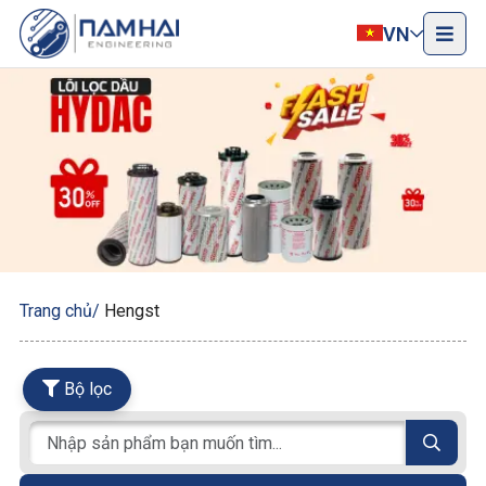
VN
Trang chủ
Hengst
Bộ lọc