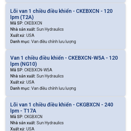
giữ ổn định tốc độ làm việc, giúp hệ thống vận hành êm,
Lõi van 1 chiều điều khiển - CKEBXCN - 120
chính xác và tiết kiệm năng lượng.
lpm (T2A)
Mã SP:
CKEBXCN
Nhà sản xuất:
Sun Hydraulics
Cấu tạo
Xuất xứ:
USA
Danh mục:
Van điều chỉnh lưu lượng
Van điều chỉnh lưu lượng thường có cấu tạo khá đơn giản,
bao gồm:
Van 1 chiều điều khiển - CKEBXCN-W5A - 120
Thân van: Gia công chính xác bằng thép hoặc gang, có
lpm (NG10)
các cửa dẫn dầu.
Mã SP:
CKEBXCN-W5A
Nhà sản xuất:
Sun Hydraulics
Nón điều tiết: Tạo tiết diện thay đổi cho dòng chảy.
Xuất xứ:
USA
Lò xo và vít chỉnh: Dùng để điều chỉnh kích thước khe
Danh mục:
Van điều chỉnh lưu lượng
hở, từ đó thay đổi lưu lượng.
Lỗ tiết lưu: Giúp ổn định lưu lượng ngay cả khi áp suất
Lõi van 1 chiều điều khiển - CKGBXCN - 240
đầu vào thay đổi.
lpm - T17A
Một số dòng cao cấp còn có bù áp, giúp duy trì lưu lượng
Mã SP:
CKGBXCN
Nhà sản xuất:
Sun Hydraulics
ổn định dù áp suất thay đổi, rất quan trọng trong các hệ
Xuất xứ:
USA
thống yêu cầu chính xác.