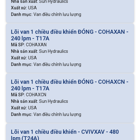
1. Van tiết lưu
Nhà sản xuất:
Sun Hydraulics
Xuất xứ:
USA
Đây là loại cơ bản nhất, điều chỉnh lưu lượng bằng cách
Danh mục:
Van điều chỉnh lưu lượng
thay đổi tiết diện dòng chảy thông qua vít chỉnh cơ học.
Lõi van 1 chiều điều khiển ĐÓNG - COHAXAN -
Ưu điểm: Cấu tạo đơn giản, giá rẻ, dễ sử dụng.
240 lpm - T17A
Nhược điểm: Lưu lượng thay đổi khi áp suất biến động.
Mã SP:
COHAXAN
Ứng dụng: Hệ thống đơn giản, máy ép, xy lanh nhỏ,
Nhà sản xuất:
Sun Hydraulics
mạch phụ.
Xuất xứ:
USA
Các mã phổ biến: 2FRM, 2FRH, 2FRG (Rexroth, Yuken,
Danh mục:
Van điều chỉnh lưu lượng
Nachi)
Lõi van 1 chiều điều khiển ĐÓNG - COHAXCN -
240 lpm - T17A
Mã SP:
COHAXCN
Xem thêm:
Gioăng phớt làm kín dành
Nhà sản xuất:
Sun Hydraulics
cho các loại van thủy lực
Xuất xứ:
USA
Danh mục:
Van điều chỉnh lưu lượng
Lõi van 1 chiều điều khiển - CVIVXAV - 480
2. Van tiết lưu có bù áp
lpm (T24A)