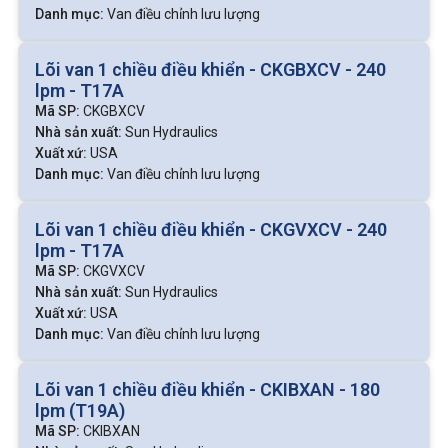
Danh mục:
Van điều chỉnh lưu lượng
Đặc điểm nổi bật
Lõi van 1 chiều điều khiển - CKGBXCV - 240
lpm - T17A
Cho phép điều chỉnh liên tục và mượt tốc độ xy lanh,
Mã SP:
CKGBXCV
mô tơ.
Nhà sản xuất:
Sun Hydraulics
Xuất xứ:
USA
Có thể ổn định lưu lượng ngay cả khi tải thay đổi.
Danh mục:
Van điều chỉnh lưu lượng
Cấu tạo gọn, dễ lắp đặt và bảo trì.
Hoạt động ổn định trong dải áp từ 100–315 bar tùy
Lõi van 1 chiều điều khiển - CKGVXCV - 240
loại.
lpm - T17A
Độ bền cao, phù hợp môi trường làm việc công nghiệp
Mã SP:
CKGVXCV
nặng.
Nhà sản xuất:
Sun Hydraulics
Xuất xứ:
USA
Danh mục:
Van điều chỉnh lưu lượng
Các loại van điều chỉnh lưu lượng
Van điều chỉnh lưu lượng có nhiều dạng khác nhau, tùy theo
Lõi van 1 chiều điều khiển - CKIBXAN - 180
cách lắp đặt, cấu tạo hoặc phương thức điều khiển.
lpm (T19A)
Mã SP:
CKIBXAN