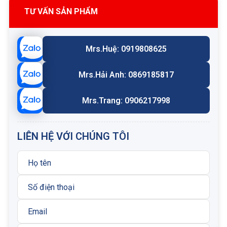
TƯ VẤN SẢN PHẨM
Mrs.Huệ: 0919808625
Mrs.Hải Anh: 0869185817
Mrs.Trang: 0906217998
LIÊN HỆ VỚI CHÚNG TÔI