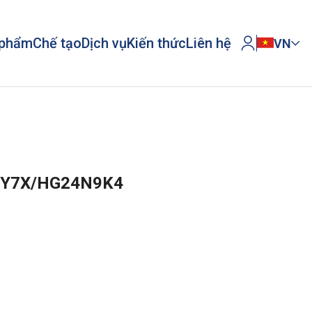
 phẩm
Chế tạo
Dịch vụ
Kiến thức
Liên hệ
VN
6 Y7X/HG24N9K4