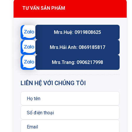
TƯ VẤN SẢN PHẨM
Mrs.Huệ: 0919808625
Mrs.Hải Anh: 0869185817
Mrs.Trang: 0906217998
LIÊN HỆ VỚI CHÚNG TÔI