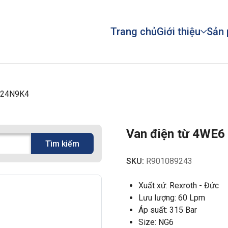
Trang chủ
Giới thiệu
Sản
G24N9K4
Van điện từ 4WE
Tìm kiếm
SKU:
R901089243
Xuất xứ: Rexroth - Đức
Lưu lượng: 60 Lpm
Áp suất: 315 Bar
Size: NG6