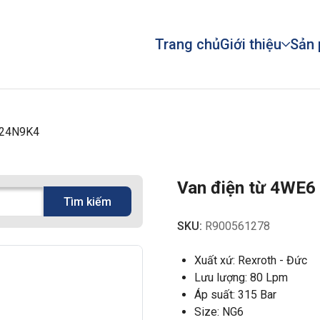
Trang chủ
Giới thiệu
Sản
G24N9K4
Van điện từ 4WE
Tìm kiếm
SKU:
R900561278
Xuất xứ: Rexroth - Đức
Lưu lượng: 80 Lpm
Áp suất: 315 Bar
Size: NG6