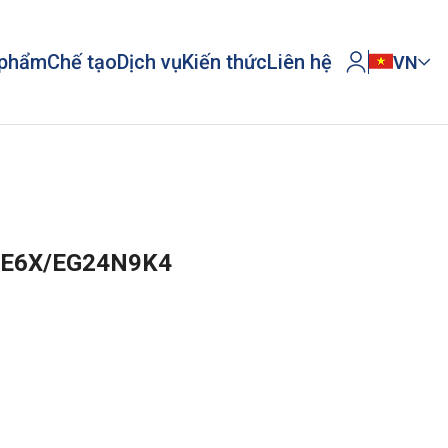
 phẩm
Chế tạo
Dịch vụ
Kiến thức
Liên hệ
VN
6 E6X/EG24N9K4