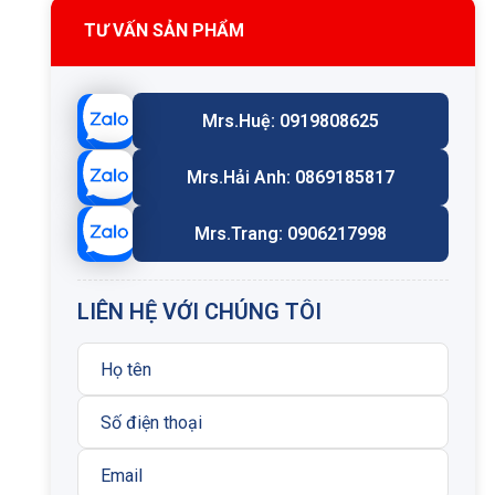
TƯ VẤN SẢN PHẨM
Mrs.Huệ: 0919808625
Mrs.Hải Anh: 0869185817
Mrs.Trang: 0906217998
LIÊN HỆ VỚI CHÚNG TÔI