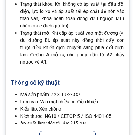
Trạng thái khóa: Khi không có áp suất tại đầu đối
diện, lực lò xo và áp suất tải ép chặt đế nón vào
thân van, khóa hoàn toàn dòng dầu ngược lại (
nhằm mục đích giữ tải).
Trạng thái mở: Khi cấp áp suất vào một đường (ví
dụ đường B), áp suất này đồng thời đẩy con
trượt điều khiển dịch chuyển sang phía đối diện,
làm đường A mở ra, cho phép dầu từ A2 chảy
ngược về A1.
Thông số kỹ thuật
Mã sản phẩm: Z2S 10-2-3X/
Loại van: Van một chiều có điều khiển
Kiểu lắp: Xếp chồng
Kích thước: NG10 / CETOP 5 / ISO 4401-05
Áp suất làm việc tối đa: 315 bar
Lưu lượng tối đa: 80 Lpm