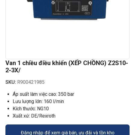
Van 1 chiều điều khiển (XẾP CHỒNG) Z2S10-
2-3X/
SKU:
R900421985
Áp suất làm việc cao: 350 bar
Lưu lượng lớn: 160 l/min
Kích thước: NG10
Xuất xứ: DE/Rexroth
Đăng nhập để xem giá bán, ưu đãi và tồn kho