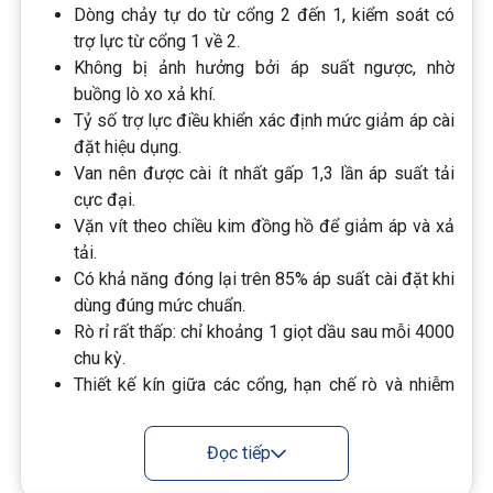
Dòng chảy tự do từ cổng 2 đến 1, kiểm soát có
trợ lực từ cổng 1 về 2.
Không bị ảnh hưởng bởi áp suất ngược, nhờ
buồng lò xo xả khí.
Tỷ số trợ lực điều khiển xác định mức giảm áp cài
đặt hiệu dụng.
Van nên được cài ít nhất gấp 1,3 lần áp suất tải
cực đại.
Vặn vít theo chiều kim đồng hồ để giảm áp và xả
tải.
Có khả năng đóng lại trên 85% áp suất cài đặt khi
dùng đúng mức chuẩn.
Rò rỉ rất thấp: chỉ khoảng 1 giọt dầu sau mỗi 4000
chu kỳ.
Thiết kế kín giữa các cổng, hạn chế rò và nhiễm
ẩm.
Có thể lắp trực tiếp vào cơ cấu chấp hành, tăng độ
Đọc tiếp
cứng và bảo vệ mạch.
Dễ thay thế, hoán đổi được với các dòng van 3