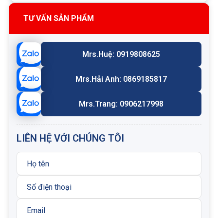
ẩm.
Có thể lắp trực tiếp vào cơ cấu chấp hành, tăng độ
TƯ VẤN SẢN PHẨM
cứng và bảo vệ mạch.
Dễ thay thế, hoán đổi được với các dòng van 3
cổng tương đương cùng size.
Mrs.Huệ: 0919808625
Mrs.Hải Anh: 0869185817
Thông số kỹ thuật CAGA LHN
Cavity: T-17A
Mrs.Trang: 0906217998
Series: 3
Lưu lượng: 240 Lpm
LIÊN HỆ VỚI CHÚNG TÔI
Áp suất làm việc tối đa: 280 Bar
Trọng lượng: 0.74 kg
Loại gioăng sử dụng: Buna:
990017007
Nhập khẩu và phân phối: Công ty Cổ phần kỹ thuật
Nam Hải