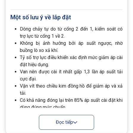
Một số lưu ý về lắp đặt
Dòng chảy tự do từ cổng 2 đến 1, kiểm soát có
trợ lực từ cổng 1 về 2.
Không bị ảnh hưởng bởi áp suất ngược, nhờ
buồng lò xo xả khí.
Tỷ số trợ lực điều khiển xác định mức giảm áp cài
đặt hiệu dụng.
Van nên được cài ít nhất gấp 1,3 lần áp suất tải
cực đại.
Vặn vít theo chiều kim đồng hồ để giảm áp và xả
tải.
Có khả năng đóng lại trên 85% áp suất cài đặt khi
dùng đúng mức chuẩn.
Rò rỉ rất thấp: chỉ khoảng 1 giọt dầu sau mỗi 4000
chu kỳ.
Đọc tiếp
Thiết kế kín giữa các cổng, hạn chế rò và nhiễm