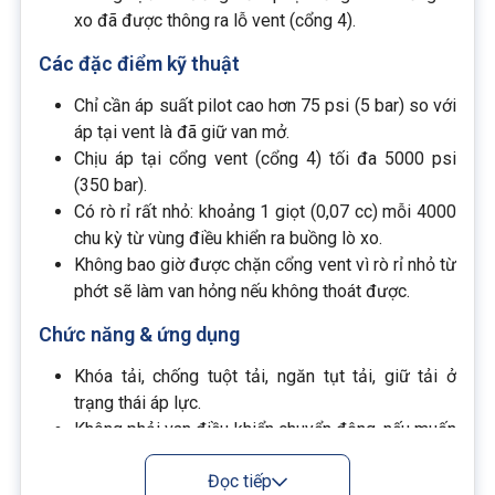
xo đã được thông ra lỗ vent (cổng 4).
Các đặc điểm kỹ thuật
Chỉ cần áp suất pilot cao hơn 75 psi (5 bar) so với
áp tại vent là đã giữ van mở.
Chịu áp tại cổng vent (cổng 4) tối đa 5000 psi
(350 bar).
Có rò rỉ rất nhỏ: khoảng 1 giọt (0,07 cc) mỗi 4000
chu kỳ từ vùng điều khiển ra buồng lò xo.
Không bao giờ được chặn cổng vent vì rò rỉ nhỏ từ
phớt sẽ làm van hỏng nếu không thoát được.
Chức năng & ứng dụng
Khóa tải, chống tuột tải, ngăn tụt tải, giữ tải ở
trạng thái áp lực.
Không phải van điều khiển chuyển động, nếu muốn
điều khiển hạ tải mượt thì cần dùng van cân bằng.
Đọc tiếp
Điều khiển kín: phù hợp cho mạch cần ngăn chặn