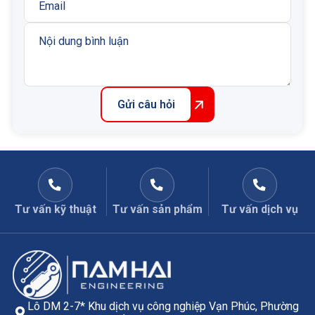
Series: 4
Tỉ lệ điều khiển: 3:1
Lưu lượng: 480 Lpm
Áp suất làm việc: 0.3 - 350 bar
Kích thước lục giác của van: 41.3 mm
Trọng lượng model: 1.49 kg
Gửi câu hỏi
Nhập khẩu và phân phối: Công ty Cổ phần kỹ thuật
Nam Hải
Tư vấn kỹ thuật
Tư vấn sản phẩm
Tư vấn dịch vụ
Lô DM 2-7* Khu dịch vụ công nghiệp Vạn Phúc, Phường