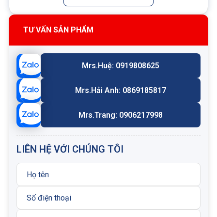
rò chéo giữa các cổng.
Có phiên bản kèm tay xả tải thủ công (vặn theo
chiều kim đồng hồ để nhả tải).
TƯ VẤN SẢN PHẨM
Tính năng cơ khí
Mrs.Huệ: 0919808625
Nếu tải bị tụt là do hỏng gioăng phớt hoặc van,
cần thay mới.
Van loại 4 cổng này có thể thay thế tương đương
Mrs.Hải Anh: 0869185817
cho van cân bằng 4 cổng (cùng chuẩn khoang và
flow path), nhưng kích thước ngoài có thể khác.
Mrs.Trang: 0906217998
Van sử dụng thiết kế nổi độc quyền của Sun nhằm
giảm nguy cơ kẹt linh kiện bên trong, do lực siết
LIÊN HỆ VỚI CHÚNG TÔI
quá mức khi lắp đặt hoặc sai lệch trong gia công
khoang lắp
Thông số kỹ thuật
Cavity: T-24A