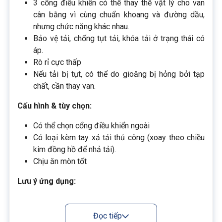
3 cổng điều khiển có thể thay thế vật lý cho van
cân bằng vì cùng chuẩn khoang và đường dầu,
nhưng chức năng khác nhau.
Bảo vệ tải, chống tụt tải, khóa tải ở trạng thái có
áp.
Rò rỉ cực thấp
Nếu tải bị tụt, có thể do gioăng bị hỏng bởi tạp
chất, cần thay van.
Cấu hình & tùy chọn:
Có thể chọn cổng điều khiển ngoài
Có loại kèm tay xả tải thủ công (xoay theo chiều
kim đồng hồ để nhả tải).
Chịu ăn mòn tốt
Lưu ý ứng dụng:
Đây là van khóa tải, không phải van điều khiển
chuyển động .
Đọc tiếp