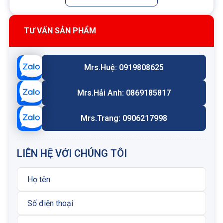
Nếu cần điều khiển chuyển động tải (ví dụ hạ tải
mượt, kiểm soát tốc độ xi lanh/motor), phải dùng
van cân bằng
.
TƯ VẤN SẢN PHẨM
Thông số kỹ thuật
Mrs.Huệ: 0919808625
Cavity: T-17A
Series: 3
Mrs.Hải Anh: 0869185817
Tỉ lệ điều khiển: 3:1
Lưu lượng: 240 Lpm
Mrs.Trang: 0906217998
Áp suất làm việc: 2 - 350 bar
Kích thước lục giác của van: 31.8 mm
LIÊN HỆ VỚI CHÚNG TÔI
Trọng lượng model: 0.53kg
Loại gioăng sử dụng: Buna:
990017007
Nhập khẩu và phân phối: Công ty Cổ phần kỹ thuật
Nam Hải