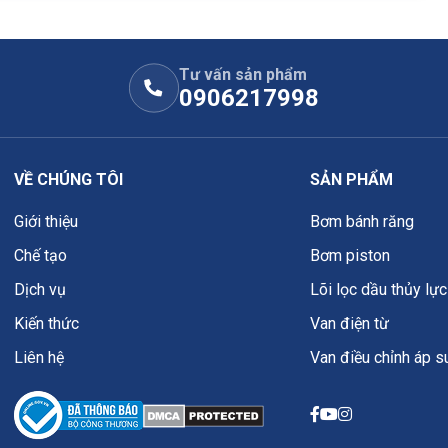
Tư vấn sản phẩm
ng của van CKCBXAN
0906217998
n bằng vì cùng chuẩn khoang và đường dầu, nhưng chức năng
VỀ CHÚNG TÔI
SẢN PHẨM
Giới thiệu
Bơm bánh răng
 cần thay van mới hoặc thay gioăng phớt mới
Chế tạo
Bơm piston
Dịch vụ
Lõi lọc dầu thủy lực
Kiến thức
Van điện từ
Liên hệ
Van điều chỉnh áp s
ồng hồ để nhả tải).