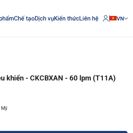
 phẩm
Chế tạo
Dịch vụ
Kiến thức
Liên hệ
VN
iều khiển - CKCBXAN - 60 lpm (T11A)
- Mỹ