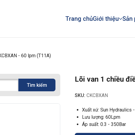
Trang chủ
Giới thiệu
Sản
 CKCBXAN - 60 lpm (T11A)
Lõi van 1 chiều đ
Tìm kiếm
SKU:
CKCBXAN
Xuất xứ: Sun Hydraulics 
Lưu lượng: 60Lpm
Áp suất: 0.3 - 350Bar