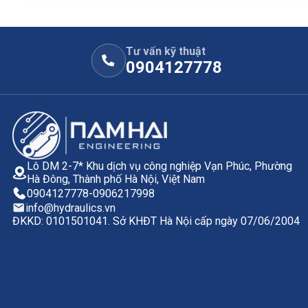
Tư vấn kỹ thuật
Nguyên lý hoạt độ
0904127778
Chức năng
3 cổng điều khiển có thể thay thế vật lý cho van câ
khác nhau.
Bảo vệ tải, chống tụt tải, khóa tải ở trạng thái có áp.
Rò rỉ cực thấp
Lô DM 2-7* Khu dịch vụ công nghiệp Vạn Phúc, Phường
Nếu tải bị tụt, có thể do gioăng bị hỏng và biến dạng,
Hà Đông, Thành phố Hà Nội, Việt Nam
0904127778
-
0906217998
Cấu hình & tùy chọn
info@hydraulics.vn
ĐKKD: 0101501041. Sở KHĐT Hà Nội cấp ngày 07/06/2004
Có thể chọn cổng điều khiển ngoài
Có loại kèm tay xả tải thủ công (xoay theo chiều kim đ
Chịu ăn mòn tốt
Lưu ý ứng dụng