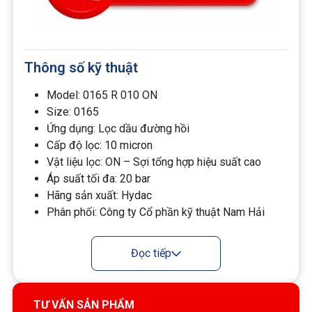
Thông số kỹ thuật
Model: 0165 R 010 ON
Size: 0165
Ứng dụng: Lọc dầu đường hồi
Cấp độ lọc: 10 micron
Vật liệu lọc: ON – Sợi tổng hợp hiệu suất cao
Áp suất tối đa: 20 bar
Hãng sản xuất: Hydac
Phân phối: Công ty Cổ phần kỹ thuật Nam Hải
Đọc tiếp
Lưu ý sử dụng
Thay lõi lọc định kỳ 6–12 tháng/lần hoặc ngay khi
bị tắc lọc
TƯ VẤN SẢN PHẨM