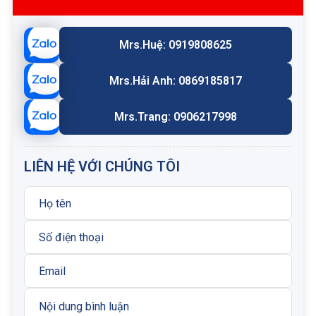
Nên cài đặt cảm biến báo tắc lọc để phát hiện
sớm tình trạng lõi bị bẩn.
Kiểm tra và chọn đúng mã lõi tương thích với cụm
Mrs.Huệ: 0919808625
vỏ lọc để đạt hiệu quả lọc tối ưu.
Mrs.Hải Anh: 0869185817
Mrs.Trang: 0906217998
LIÊN HỆ VỚI CHÚNG TÔI