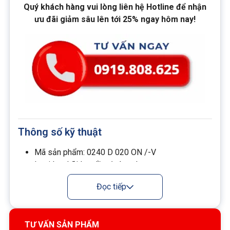
Quý khách hàng vui lòng liên hệ Hotline để nhận
ưu đãi giảm sâu lên tới 25% ngay hôm nay!
Thông số kỹ thuật
Mã sản phẩm: 0240 D 020 ON /-V
Loại lọc: Lõi lọc dầu đường áp
Cấp độ lọc: 20 µm
Đọc tiếp
Vật liệu lọc: Sợi tổng hợp Microglass (ON)
Cấu trúc: 7 lớp lọc xếp nếp, hiệu suất cao
Nhiệt độ làm việc: -10°C đến +100°C
TƯ VẤN SẢN PHẨM
Áp suất làm việc tối đa: 250 bar