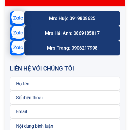
Lưu lượng: 240 Lpm
Ký hiệu -V: Lõi lọc có van xả khí, chịu áp cao
Mrs.Huệ: 0919808625
Thương hiệu: HYDAC (Đức)
Ứng dụng: Lắp cho bộ lọc đường áp Hydac dòng
D, tương thích với tiêu chuẩn DIN 24550
Mrs.Hải Anh: 0869185817
Phân phối bởi: Công ty Cổ phần kỹ thuật Nam Hải
Mrs.Trang: 0906217998
Lưu ý sử dụng
LIÊN HỆ VỚI CHÚNG TÔI
Thay lõi lọc định kỳ 6 tháng - 1 năm/lần, tùy theo
cường độ vận hành hoặc ngay khi tắc lọc
Nên lắp cảm biến báo tắc lọc để theo dõi và thay
thế kịp thời khi lõi bẩn.
Xả áp hoàn toàn trước khi tháo lọc để đảm bảo an
toàn.
Sử dụng đúng mã lõi tương thích với bộ lọc để
đạt hiệu quả tối ưu.