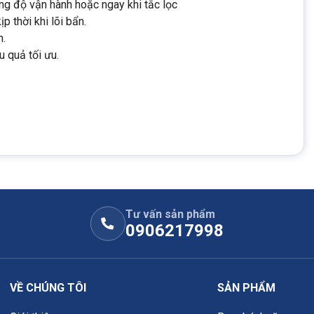
ờng độ vận hành hoặc ngay khi tắc lọc
p thời khi lõi bẩn.
n.
u quả tối ưu.
Tư vấn sản phẩm
0906217998
VỀ CHÚNG TÔI
SẢN PHẨM