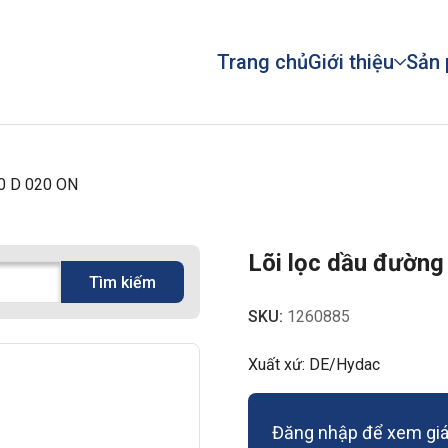
Trang chủ
Giới thiệu
Sản
40 D 020 ON
Lõi lọc dầu đường
Tìm kiếm
SKU:
1260885
Xuất xứ: DE/Hydac
Đăng nhập để xem giá 