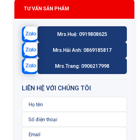
TƯ VẤN SẢN PHẨM
Mrs.Huệ: 0919808625
Mrs.Hải Anh: 0869185817
Mrs.Trang: 0906217998
LIÊN HỆ VỚI CHÚNG TÔI