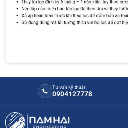
Thay lõi lọc định kỳ 6 tháng – 1 năm/lần, tùy theo cư
Nên lắp cảm biến báo tắc lọc để theo dõi và thay thế kị
Xả áp hoàn toàn trước khi tháo lọc để đảm bảo an toà
Sử dụng đúng mã lõi tương thích với bộ lọc để đạt hiệ
Tư vấn kỹ thuật
0904127778