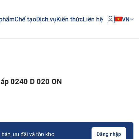
 phẩm
Chế tạo
Dịch vụ
Kiến thức
Liên hệ
VN
 áp 0240 D 020 ON
bán, ưu đãi và tồn kho
Đăng nhập