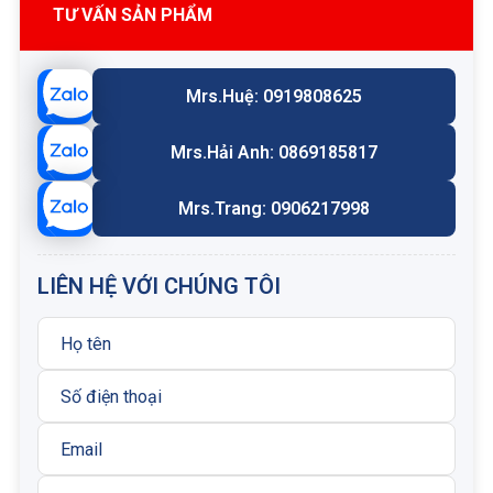
TƯ VẤN SẢN PHẨM
Mrs.Huệ: 0919808625
Mrs.Hải Anh: 0869185817
Mrs.Trang: 0906217998
LIÊN HỆ VỚI CHÚNG TÔI