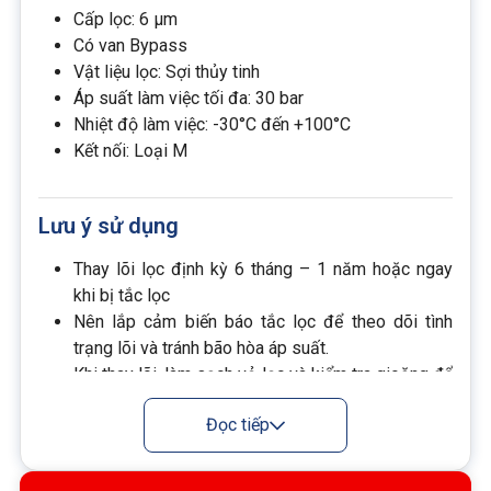
Cấp lọc: 6 µm
Có van Bypass
Vật liệu lọc: Sợi thủy tinh
Áp suất làm việc tối đa: 30 bar
Nhiệt độ làm việc: -30°C đến +100°C
Kết nối: Loại M
Lưu ý sử dụng
Thay lõi lọc định kỳ 6 tháng – 1 năm hoặc ngay
khi bị tắc lọc
Nên lắp cảm biến báo tắc lọc để theo dõi tình
trạng lõi và tránh bão hòa áp suất.
Khi thay lõi, làm sạch vỏ lọc và kiểm tra gioăng để
đảm bảo kín dầu tuyệt đối.
Đọc tiếp