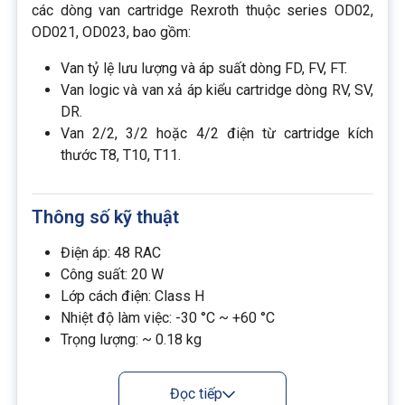
các dòng van cartridge Rexroth thuộc series OD02,
OD021, OD023, bao gồm:
Van tỷ lệ lưu lượng và áp suất dòng FD, FV, FT.
Van logic và van xả áp kiểu cartridge dòng RV, SV,
DR.
Van 2/2, 3/2 hoặc 4/2 điện từ cartridge kích
thước T8, T10, T11.
Thông số kỹ thuật
Điện áp: 48 RAC
Công suất: 20 W
Lớp cách điện: Class H
Nhiệt độ làm việc: -30 °C ~ +60 °C
Trọng lượng: ~ 0.18 kg
Chuẩn kết nối: DIN 43650 / ISO 4400
Xuất xứ: Bosch Rexroth - Ý
Đọc tiếp