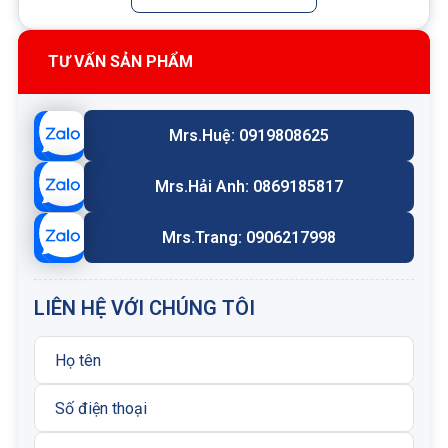
TƯ VẤN SẢN PHẨM
Mrs.Huệ: 0919808625
Mrs.Hải Anh: 0869185817
Mrs.Trang: 0906217998
LIÊN HỆ VỚI CHÚNG TÔI