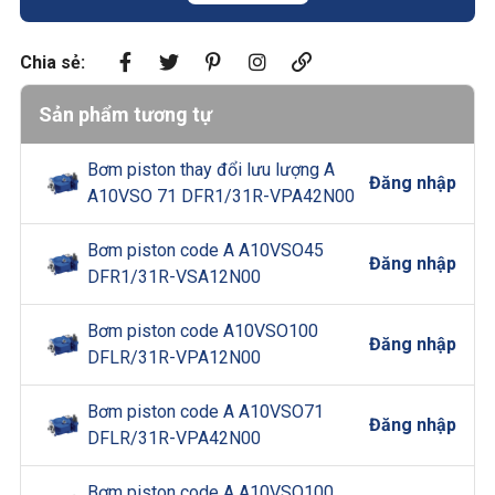
Chia sẻ:
Sản phẩm tương tự
Bơm piston thay đổi lưu lượng A
Đăng nhập
A10VSO 71 DFR1/31R-VPA42N00
Bơm piston code A A10VSO45
Đăng nhập
DFR1/31R-VSA12N00
Bơm piston code A10VSO100
Đăng nhập
DFLR/31R-VPA12N00
Bơm piston code A A10VSO71
Đăng nhập
DFLR/31R-VPA42N00
Bơm piston code A A10VSO100