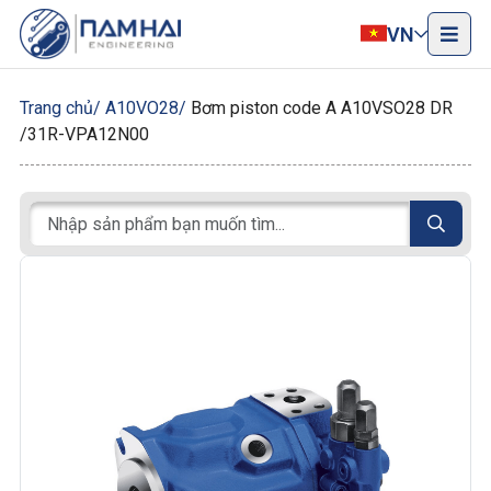
VN
Trang chủ
A10VO28
Bơm piston code A A10VSO28 DR
/31R-VPA12N00