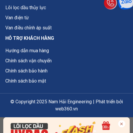
Đặc biệt phù hợp với hệ thống cần kiểm soát áp
Lõi lọc dầu thủy lực
suất ổn định, phản hồi nhanh và độ chính xác cao.
Van điện từ
Van điều chỉnh áp suất
HỖ TRỢ KHÁCH HÀNG
Hướng dẫn mua hàng
Chính sách vận chuyển
Chính sách bảo hành
Chính sách bảo mật
© Copyright 2025 Nam Hải Engineering | Phát triển bởi
web360.vn
×