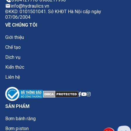
Áp suất cực đại: 350 bar
info@hydraulics.vn
Lưu lượng danh định: ~42 L/phút tại 1500
ĐKKD: 0101501041. Sở KHĐT Hà Nội cấp ngày
vòng/phút
07/06/2004
Tốc độ làm việc: 500 - 3000 vòng/phút
VỀ CHÚNG TÔI
Trục truyền động: VPA - trục then tiêu chuẩn DIN
Cổng hút/xả: Chuẩn SAE
Giới thiệu
Hiệu suất thể tích: Tối đa 94%
Chế tạo
Nhiệt độ dầu làm việc: -20°C đến +80°C
Khối lượng: Khoảng 9 kg
Dịch vụ
Thương hiệu: Bosch Rexroth
Kiến thức
Liên hệ
Ứng dụng
Bơm được sử dụng phổ biến trong các hệ thống vừa
và nhỏ:
SẢN PHẨM
Lắp trên máy ép thủy lực, máy công nghiệp, máy
Bơm bánh răng
ép nhựa, máy dập, máy xây dựng và hệ thống điều
khiển cơ giới.
Bơm piston