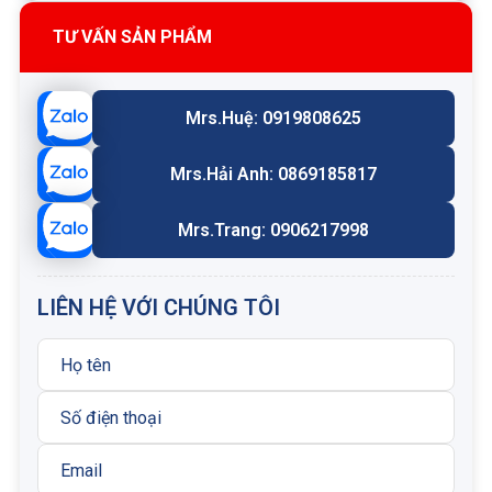
TƯ VẤN SẢN PHẨM
Mrs.Huệ: 0919808625
Mrs.Hải Anh: 0869185817
Mrs.Trang: 0906217998
Bơm piston Rexroth lưu lượng thay đổi A A10VSO28
LIÊN HỆ VỚI CHÚNG TÔI
DR31R-VPA12N00
Ưu điểm thiết kế nổi bật
Bơm A10VSO được Bosch Rexroth thiết kế với nhiều
ưu điểm kỹ thuật: