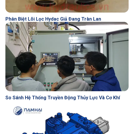
Phân Biệt Lõi Lọc Hydac Giả Đang Tràn Lan
So Sánh Hệ Thống Truyền Động Thủy Lực Và Cơ Khí