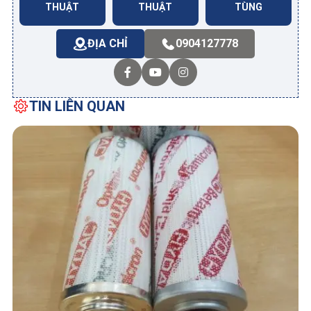
THUẬT
THUẬT
TÙNG
ĐỊA CHỈ
0904127778
TIN LIÊN QUAN