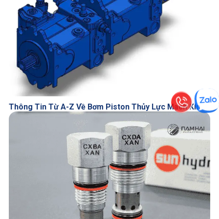
Thông Tin Từ A-Z Về Bơm Piston Thủy Lực Mạch Kín